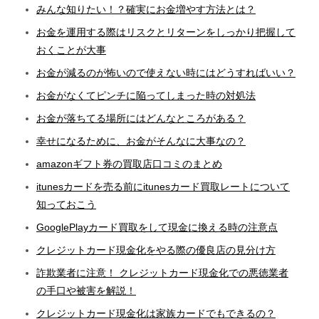
みんな知りたい！？確実にお金増やす方法とは？
お金を運用する際はリスクとリターンをしっかり把握して
おくことが大事
お金が減るのが怖いので使えない時にはどうすればいい？
お金がなくてピンチに陥ってしまった時の対処法
お金が落ちてる場所にはどんなところがある？
幸せになるために、お金がそんなに大事なの？
amazonギフト券の買取店口コミのまとめ
itunesカードを売る前にitunesカード買取レートについて
知っておこう
GooglePlayカード買取をして現金に換える時の注意点
クレジットカード現金化をやる際の優良店の見分け方
詐欺業者に注意！ クレジットカード現金化での悪徳業者
の手口や被害を解説！
クレジットカード現金化は家族カードでもできるの？